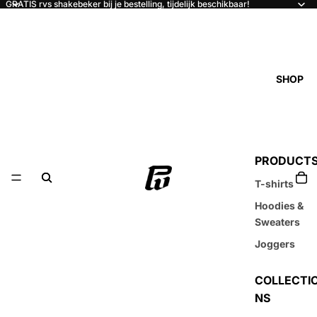
GRATIS rvs shakebeker bij je bestelling, tijdelijk beschikbaar!
SHOP
PRODUCT
T-shirts
Hoodies &
Sweaters
Joggers
COLLECTI
NS