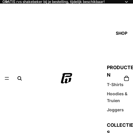
GRATIS rvs shakebeker bij je bestelling, tijdelijk beschikbaar!
SHOP
PRODUCT
N
T-Shirts
Hoodies &
Truien
Joggers
COLLECTI
S