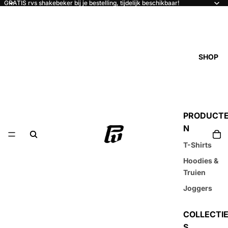
GRATIS rvs shakebeker bij je bestelling, tijdelijk beschikbaar!
SHOP
PRODUCT
N
T-Shirts
Hoodies &
Truien
Joggers
COLLECTI
S