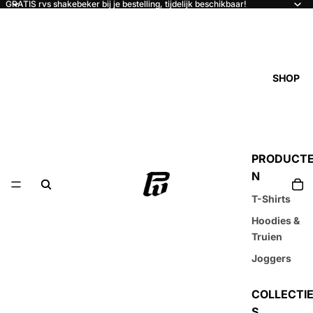
GRATIS rvs shakebeker bij je bestelling, tijdelijk beschikbaar!
SHOP
PRODUCT
N
T-Shirts
Hoodies &
Truien
Joggers
COLLECTI
S