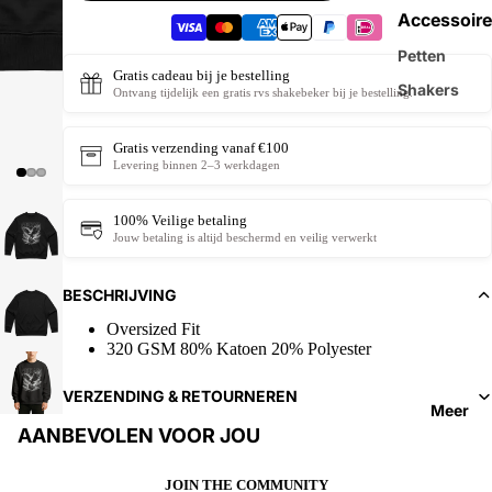
Accessoire
Petten
Gratis cadeau bij je bestelling
Shakers
Ontvang tijdelijk een gratis rvs shakebeker bij je bestelling.
Gratis verzending vanaf €100
Levering binnen 2–3 werkdagen
100% Veilige betaling
Jouw betaling is altijd beschermd en veilig verwerkt
BESCHRIJVING
Oversized Fit
320 GSM 80% Katoen 20% Polyester
VERZENDING & RETOURNEREN
Meer
AANBEVOLEN VOOR JOU
JOIN THE COMMUNITY