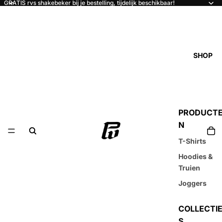
GRATIS rvs shakebeker bij je bestelling, tijdelijk beschikbaar!
SHOP
PRODUCT
N
T-Shirts
Hoodies &
Truien
Joggers
COLLECTI
S