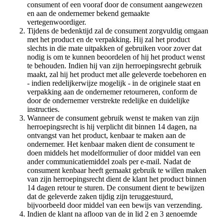
consument of een vooraf door de consument aangewezen
en aan de ondernemer bekend gemaakte
vertegenwoordiger.
Tijdens de bedenktijd zal de consument zorgvuldig omgaan
met het product en de verpakking. Hij zal het product
slechts in die mate uitpakken of gebruiken voor zover dat
nodig is om te kunnen beoordelen of hij het product wenst
te behouden. Indien hij van zijn herroepingsrecht gebruik
maakt, zal hij het product met alle geleverde toebehoren en
- indien redelijkerwijze mogelijk - in de originele staat en
verpakking aan de ondernemer retourneren, conform de
door de ondernemer verstrekte redelijke en duidelijke
instructies.
Wanneer de consument gebruik wenst te maken van zijn
herroepingsrecht is hij verplicht dit binnen 14 dagen, na
ontvangst van het product, kenbaar te maken aan de
ondernemer. Het kenbaar maken dient de consument te
doen middels het modelformulier of door middel van een
ander communicatiemiddel zoals per e-mail. Nadat de
consument kenbaar heeft gemaakt gebruik te willen maken
van zijn herroepingsrecht dient de klant het product binnen
14 dagen retour te sturen. De consument dient te bewijzen
dat de geleverde zaken tijdig zijn teruggestuurd,
bijvoorbeeld door middel van een bewijs van verzending.
Indien de klant na afloop van de in lid 2 en 3 genoemde