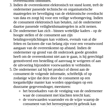
overeenkomst ontbinden.
Indien de overeenkomst elektronisch tot stand komt, treft de
ondernemer passende technische en organisatorische
maatregelen ter beveiliging van de elektronische overdracht
van data en zorgt hij voor een veilige webomgeving. Indien
de consument elektronisch kan betalen, zal de ondernemer
daartoe passende veiligheidsmaatregelen in acht nemen.
De ondernemer kan zich - binnen wettelijke kaders - op de
hoogte stellen of de consument aan zijn
betalingsverplichtingen kan voldoen, evenals van al die
feiten en factoren die van belang zijn voor een verantwoord
aangaan van de overeenkomst op afstand. Indien de
ondernemer op grond van dit onderzoek goede gronden
heeft om de overeenkomst niet aan te gaan, is hij gerechtigd
gemotiveerd een bestelling of aanvraag te weigeren of aan
de uitvoering bijzondere voorwaarden te verbinden.
De ondernemer zal bij het product of dienst aan de
consument de volgende informatie, schriftelijk of op
zodanige wijze dat deze door de consument op een
toegankelijke manier kan worden opgeslagen op een
duurzame gegevensdrager, meesturen:
het bezoekadres van de vestiging van de ondernemer
waar de consument met klachten terecht kan;
de voorwaarden waaronder en de wijze waarop de
consument van het herroepingsrecht gebruik kan