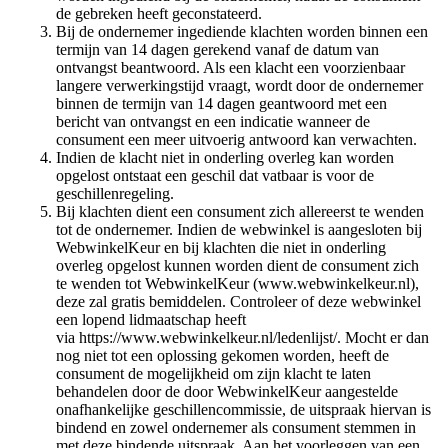
de gebreken heeft geconstateerd.
Bij de ondernemer ingediende klachten worden binnen een
termijn van 14 dagen gerekend vanaf de datum van
ontvangst beantwoord. Als een klacht een voorzienbaar
langere verwerkingstijd vraagt, wordt door de ondernemer
binnen de termijn van 14 dagen geantwoord met een
bericht van ontvangst en een indicatie wanneer de
consument een meer uitvoerig antwoord kan verwachten.
Indien de klacht niet in onderling overleg kan worden
opgelost ontstaat een geschil dat vatbaar is voor de
geschillenregeling.
Bij klachten dient een consument zich allereerst te wenden
tot de ondernemer. Indien de webwinkel is aangesloten bij
WebwinkelKeur en bij klachten die niet in onderling
overleg opgelost kunnen worden dient de consument zich
te wenden tot WebwinkelKeur (
www.webwinkelkeur.nl
),
deze zal gratis bemiddelen. Controleer of deze webwinkel
een lopend lidmaatschap heeft
via
https://www.webwinkelkeur.nl/ledenlijst/
. Mocht er dan
nog niet tot een oplossing gekomen worden, heeft de
consument de mogelijkheid om zijn klacht te laten
behandelen door de door WebwinkelKeur aangestelde
onafhankelijke geschillencommissie, de uitspraak hiervan is
bindend en zowel ondernemer als consument stemmen in
met deze bindende uitspraak. Aan het voorleggen van een