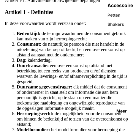
Artikel 16 - Aanvullende of afwijkende bepalingen
Accessoire
Artikel 1 - Definities
Petten
In deze voorwaarden wordt verstaan onder:
Shakers
Bedenktijd:
de termijn waarbinnen de consument gebruik
kan maken van zijn herroepingsrecht;
Consument:
de natuurlijke persoon die niet handelt in de
uitoefening van beroep of bedrijf en een overeenkomst op
afstand aangaat met de ondernemer;
Dag:
kalenderdag;
Duurtransactie:
een overeenkomst op afstand met
betrekking tot een reeks van producten en/of diensten,
waarvan de leverings- en/of afnameverplichting in de tijd is
gespreid;
Duurzame gegevensdrager:
elk middel dat de consument
of ondernemer in staat stelt om informatie die aan hem
persoonlijk is gericht, op te slaan op een manier die
toekomstige raadpleging en ongewijzigde reproductie van
de opgeslagen informatie mogelijk maakt.
Meer
Herroepingsrecht
:
de mogelijkheid voor de consument
om binnen de bedenktijd af te zien van de overeenkomst op
afstand;
Modelformulier:
het modelformulier voor herroeping die