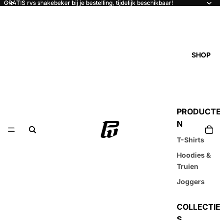
GRATIS rvs shakebeker bij je bestelling, tijdelijk beschikbaar!
SHOP
PRODUCT
N
T-Shirts
Hoodies &
Truien
Joggers
COLLECTI
S