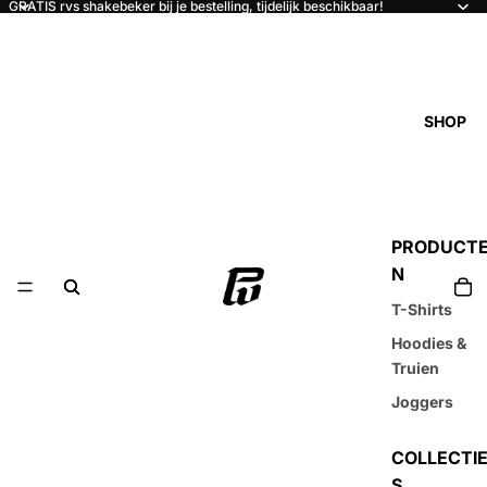
GRATIS rvs shakebeker bij je bestelling, tijdelijk beschikbaar!
SHOP
PRODUCT
N
T-Shirts
Hoodies &
Truien
Joggers
COLLECTI
S