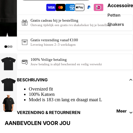
Accessoire
Petten
Gratis cadeau bij je bestelling
Shakers
Ontvang tijdelijk een gratis rvs shakebeker bij je bestelling.
Gratis verzending vanaf €100
Levering binnen 2–3 werkdagen
100% Veilige betaling
Jouw betaling is altijd beschermd en veilig verwerkt
BESCHRIJVING
Oversized fit
100% Katoen
Model is 183 cm lang en draagt maat L
Meer
VERZENDING & RETOURNEREN
AANBEVOLEN VOOR JOU