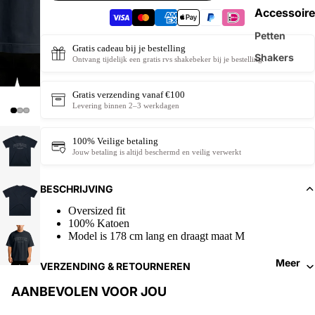
Accessoire
Petten
Gratis cadeau bij je bestelling
Shakers
Ontvang tijdelijk een gratis rvs shakebeker bij je bestelling.
Gratis verzending vanaf €100
Levering binnen 2–3 werkdagen
100% Veilige betaling
Jouw betaling is altijd beschermd en veilig verwerkt
BESCHRIJVING
Oversized fit
100% Katoen
Model is 178 cm lang en draagt maat M
Meer
VERZENDING & RETOURNEREN
AANBEVOLEN VOOR JOU