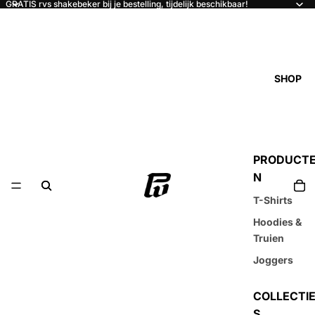
GRATIS rvs shakebeker bij je bestelling, tijdelijk beschikbaar!
SHOP
PRODUCT
N
T-Shirts
Hoodies &
Truien
Joggers
COLLECTI
S