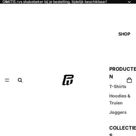
GRATIS rvs shakebeker bij je bestelling, tijdelijk beschikbaar!
SHOP
PRODUCT
N
T-Shirts
Hoodies &
Truien
Joggers
COLLECTI
S