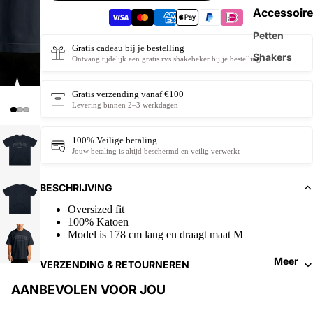
Accessoire
Petten
Gratis cadeau bij je bestelling
Shakers
Ontvang tijdelijk een gratis rvs shakebeker bij je bestelling.
Gratis verzending vanaf €100
Levering binnen 2–3 werkdagen
100% Veilige betaling
Jouw betaling is altijd beschermd en veilig verwerkt
BESCHRIJVING
Oversized fit
100% Katoen
Model is 178 cm lang en draagt maat M
Meer
VERZENDING & RETOURNEREN
AANBEVOLEN VOOR JOU