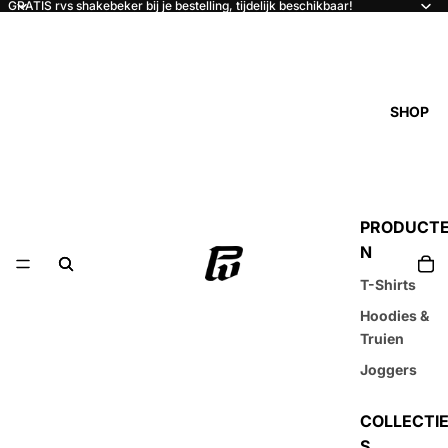
GRATIS rvs shakebeker bij je bestelling, tijdelijk beschikbaar!
SHOP
PRODUCT
N
T-Shirts
Hoodies &
Truien
Joggers
COLLECTI
S