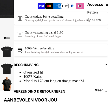
Accessoire
Petten
Gratis cadeau bij je bestelling
Shakers
Ontvang tijdelijk een gratis rvs shakebeker bij je bestelling.
Gratis verzending vanaf €100
Levering binnen 2–3 werkdagen
100% Veilige betaling
Jouw betaling is altijd beschermd en veilig verwerkt
BESCHRIJVING
Oversized fit
100% Katoen
Model is 178 cm lang en draagt maat M
Meer
VERZENDING & RETOURNEREN
AANBEVOLEN VOOR JOU