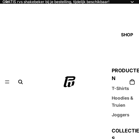
GRATIS rvs shakebeker bij je bestelling, tijdelijk beschikbaar!
SHOP
PRODUCT
N
T-Shirts
Hoodies &
Truien
Joggers
COLLECTI
S